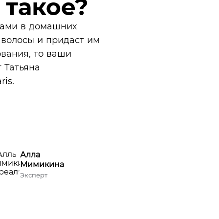
 такое?
осами в домашних
 волосы и придаст им
вания, то ваши
т Татьяна
is.
Алла
Мимикина
Эксперт