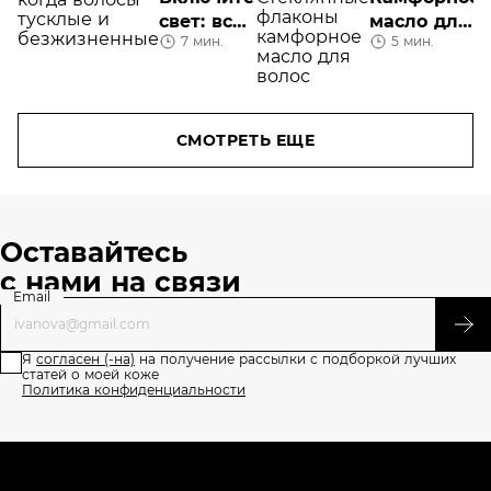
свет: все,
масло для
7 мин.
5 мин.
что надо
волос
знать про
тусклые
волосы
СМОТРЕТЬ ЕЩЕ
Оставайтесь
с нами на связи
Email
Я
согласен (-на)
на получение рассылки с подборкой лучших
статей о моей коже
Политика конфиденциальности