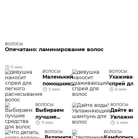
ВОЛОСЫ
Опечатано: ламинирование волос
5 мин.
ВОЛОСЫ
ВОЛОСЫ
Маленький
Ухаживаю
помощник:
спрей для
5 мин.
6 мин.
чем хорош
волос:
спрей для
функции,
легкого
особеннос
ВОЛОСЫ
ВОЛОСЫ
Выбираем
Дайте вод
расчесывания
советы по
лучшие
Увлажня
волос
применен
11 мин.
4 мин.
средства
шампунь 
для волос
волос
ВОЛОСЫ
ВОЛОСЫ
Включите
Камфорное