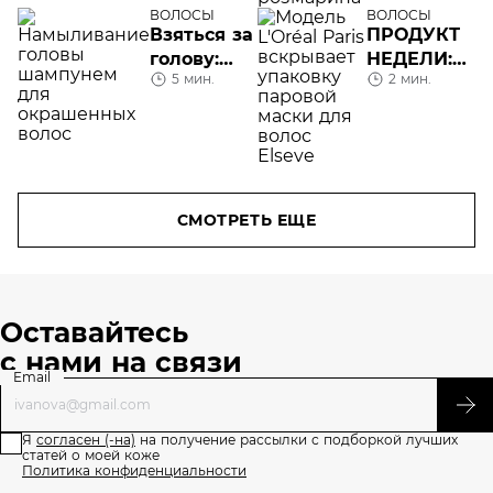
этикетка?
ВОЛОСЫ
ВОЛОСЫ
Взяться за
ПРОДУКТ
голову:
НЕДЕЛИ:
5 мин.
2 мин.
выбираем
паровая
шампунь
маска для
для
волос
окрашенных
Elseve
волос
СМОТРЕТЬ ЕЩЕ
Оставайтесь
с нами на связи
Email
Я
согласен (-на)
на получение рассылки с подборкой лучших
статей о моей коже
Политика конфиденциальности