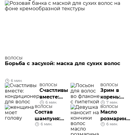
ВОЛОСЫ
Борьба с засухой: маска для сухих волос
6 мин.
ВОЛОСЫ
ВОЛОСЫ
Счастливы
Зрим в
вместе:
корень:
6 мин.
7 мин.
кондиционер
лосьон для
ВОЛОСЫ
ВОЛОСЫ
для волос
волос
Состав
Масло
шампуня:
розмарина
6 мин.
6 мин.
о чем
для волос
расскажет