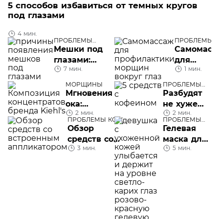
5 способов избавиться от темных кругов
под глазами
4 мин.
ПРОБЛЕМЫ
ПРОБЛЕМЫ 
КОЖИ ЛИЦА
ЛИЦА
Мешки под
Самомасс
глазами:
для
7 мин.
1 мин.
почему они
профилак
появляются
морщин
МОРЩИНЫ
ПРОБЛЕМЫ
КОЖИ ЛИЦА
вокруг гл
Мгновения
Разбудят
ока:
не хуже
2 мин.
2 мин.
концентрат
кофе: 5
ПРОБЛЕМЫ КОЖИ
ПРОБЛЕМЫ
против
средств с
ЛИЦА
КОЖИ ЛИЦА
Обзор
Гелевая
морщин
кофеином
средств со
маска для
для кожи
3 мин.
5 мин.
встроенным
глаз
вокруг
аппликатором
глаз,
Kiehl’s