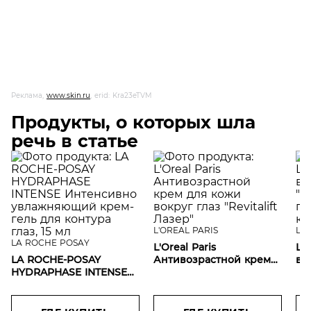
Реклама,
www.skin.ru
, erid: Kra23eTVM
Продукты, о которых шла
речь в статье
L'OREAL PARIS
L'O
LA ROCHE POSAY
L'Oreal Paris
L'
LA ROCHE-POSAY
Антивозрастной крем
во
HYDRAPHASE INTENSE
для кожи вокруг глаз
Экс
Интенсивно
"Revitalift Лазер"
ги
увлажняющий крем-
ки
гель для контура глаз,