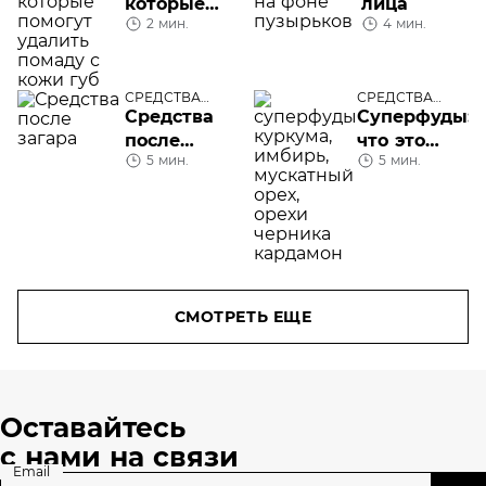
которые
лица
2 мин.
4 мин.
помогут
удалить
помаду с
кожи губ
СРЕДСТВА
СРЕДСТВА
УХОДА
УХОДА
Средства
Суперфуды:
после
что это
5 мин.
5 мин.
загара:
такое
какое
нужно
именно
вам
СМОТРЕТЬ ЕЩЕ
Оставайтесь
с нами на связи
Email