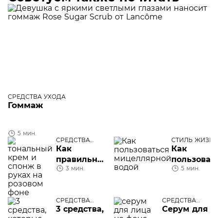
СРЕДСТВА УХОДА
Гоммаж
5 мин.
СРЕДСТВА
СТИЛЬ ЖИЗН
УХОДА
Как
Как
правильно
пользоват
3 мин.
5 мин.
наносить
мицелляр
тональный
водой
крем
СРЕДСТВА
СРЕДСТВА
УХОДА
УХОДА
3 средства,
Серум для