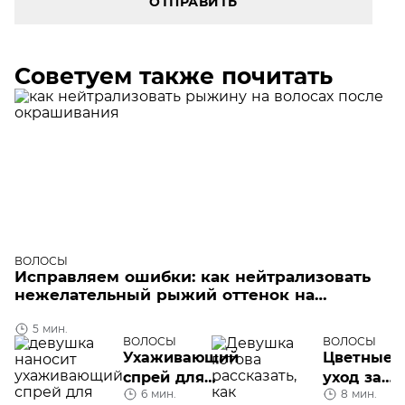
ОТПРАВИТЬ
Советуем также почитать
ВОЛОСЫ
Исправляем ошибки: как нейтрализовать
нежелательный рыжий оттенок на
волосах?
5 мин.
ВОЛОСЫ
ВОЛОСЫ
Ухаживающий
Цветные с
спрей для
уход за
6 мин.
8 мин.
волос:
окрашен