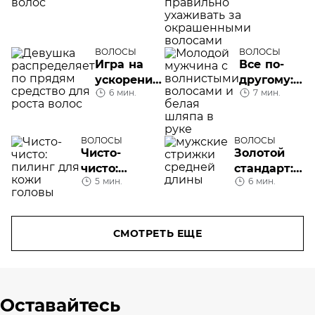
функции,
волосами
особенности,
советы по
ВОЛОСЫ
ВОЛОСЫ
применению
Игра на
Все по-
ускорение:
другому:
6 мин.
7 мин.
средство
типы
для роста
волос у
волос
мужчин
ВОЛОСЫ
ВОЛОСЫ
Чисто-
Золотой
чисто:
стандарт:
5 мин.
6 мин.
пилинг
изучаем
для кожи
мужские
головы
стрижки
средней
СМОТРЕТЬ ЕЩЕ
длины
Оставайтесь