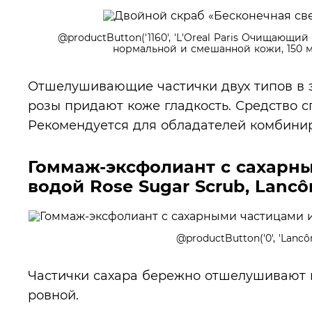
@productButton('1160', 'L'Oreal Paris Очищающий
нормальной и смешанной кожи, 150 мл
Отшелушивающие частички двух типов в э
розы придают коже гладкость. Средство 
Рекомендуется для обладателей комбини
Гоммаж-эксфолиант c сахарн
водой Rose Sugar Scrub, Lanc
@productButton('0', 'Lancô
Частички сахара бережно отшелушивают к
ровной.