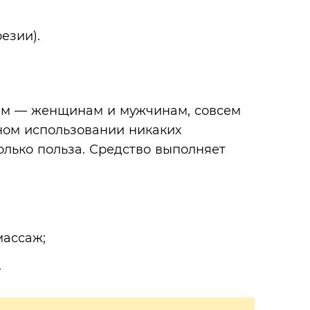
езии).
сем — женщинам и мужчинам, совсем
ном использовании никаких
олько польза. Средство выполняет
массаж;
.