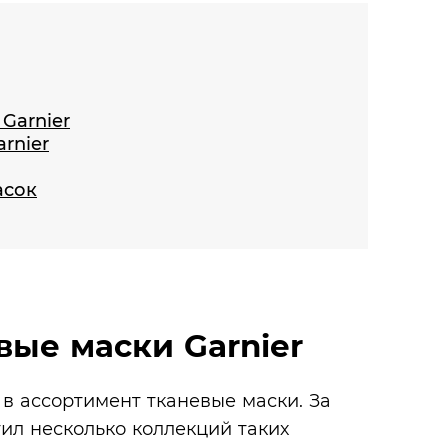
Garnier
rnier
асок
вые маски Garnier
 в ассортимент тканевые маски. За
л несколько коллекций таких