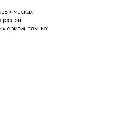
евых масках
 раз он
ых оригинальных