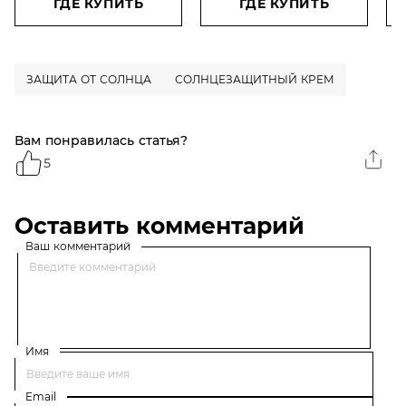
нежирное, с алоэ вера,
фл
ГДЕ КУПИТЬ
ГДЕ КУПИТЬ
200 мл
пр
фо
40
ЗАЩИТА ОТ СОЛНЦА
СОЛНЦЕЗАЩИТНЫЙ КРЕМ
Вам понравилась статья?
5
Оставить комментарий
Ваш комментарий
Имя
Email