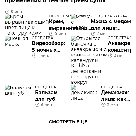
применения в темное время суток
5 мин.
ПРОБЛЕМЫ КОЖИ
СРЕДСТВА УХОДА
ЛИЦА
Крем,
Маска с медом
выравнивающий
для лица:
5 мин.
7 мин.
цвет лица и
домашнего
СРЕДСТВА
СРЕДСТВА У
текстуру кожи
приготовления
УХОДА
Видеообзор:
Аквакрем 
или готовые
5 ночных
концентр
средства?
1 мин.
2 мин.
масок для
календулы
лица
Kiehl's
СРЕДСТВА
СРЕДСТВА
УХОДА
УХОДА
Бальзам
Демакияж
для губ
лица: как
6 мин.
5 мин.
выбрать
нужное
средство
СМОТРЕТЬ ЕЩЕ