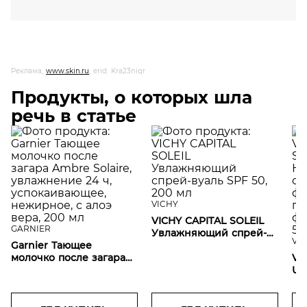
Реклама,
www.skin.ru
, erid: Kra23niqr
Продукты, о которых шла
речь в статье
VICHY
VICHY CAPITAL SOLEIL
GARNIER
Увлажняющий спрей-
VI
Garnier Тающее
вуаль SPF 50, 200 мл
молочко после загара
VI
Ambre Solaire,
UV
увлажнение 24 ч,
Не
успокаивающее,
со