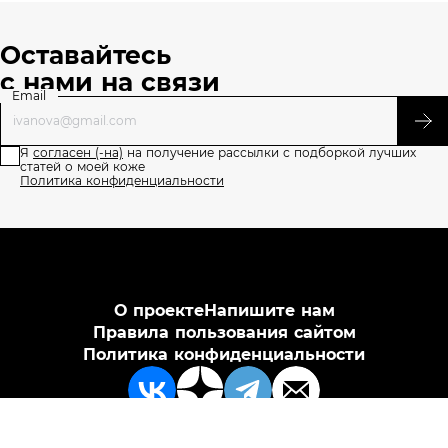
Оставайтесь
с нами на связи
Email
Я
согласен (-на)
на получение рассылки с подборкой лучших
статей о моей коже
Политика конфиденциальности
О проекте
Напишите нам
Правила пользования сайтом
Политика конфиденциальности
АО «Л’Ореаль», ИНН 7726059896, 125047 г. Москва, вн.тер.г.
муниципальный округ Тверской, пл. Тверская Застава, дом 4,