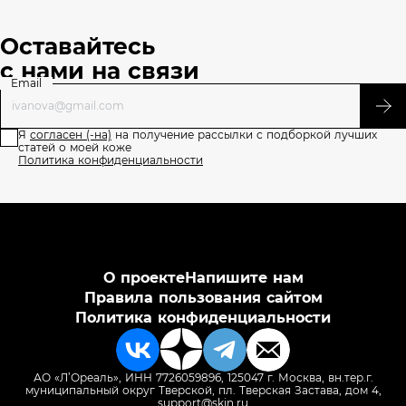
Оставайтесь
с нами на связи
Email
Я
согласен (-на)
на получение рассылки с подборкой лучших
статей о моей коже
Политика конфиденциальности
О проекте
Напишите нам
Правила пользования сайтом
Политика конфиденциальности
АО «Л’Ореаль», ИНН 7726059896, 125047 г. Москва, вн.тер.г.
муниципальный округ Тверской, пл. Тверская Застава, дом 4,
support@skin.ru