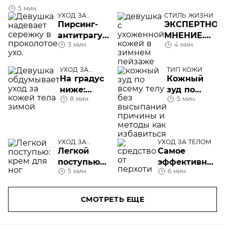
5 мин.
УХОД ЗА
СТИЛЬ ЖИЗНИ
ТЕЛОМ
Пирсинг-
ЭКСПЕРТНОЕ
антитрагус:
МНЕНИЕ.
3 мин.
4 мин.
сколько
Мороз и
заживает
кожа
прокол уха
УХОД ЗА
ТИП КОЖИ
ТЕЛОМ
На градус
Кожный
ниже:
зуд по
8 мин.
5 мин.
уход за
всему
кожей
телу:
тела
причины и
зимой
как
УХОД ЗА
УХОД ЗА ТЕЛОМ
избавиться
ТЕЛОМ
Легкой
Самое
поступью:
эффективное
5 мин.
6 мин.
крем для
средство от
ног
перхоти
СМОТРЕТЬ ЕЩЕ