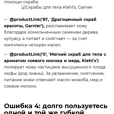
помощи скраба.
@productLink('81', 'Драгоценный скраб
красоты, Garnier'),
разглаживает кожу
благодаря измельченным семенам дерева
купуасу, а питает и смягчает — за счет
комплекса четырех масел.
@productLink('0', 'Мягкий скраб для тела с
ароматом соевого молока и меда, Kiehl's')
полирует кожу частицами высушенного плода
люфы (род лианы). За увлажнение, смягчение,
питание кожи отвечают масло жожоба, мед и
соевое молоко.
Ошибка 4: долго пользуетесь
одной и той же губкой