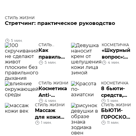
СТИЛЬ ЖИЗНИ
Стретчинг: практическое руководство
5 мин.
СТИЛЬ
КОСМЕТИЧКА
ЖИЗНИ
Как
«Шкурный
правильно
вопрос»:
5 мин.
4 мин.
дышать
почему
при
шелушится
качании
кожа на
пресса,
СТИЛЬ ЖИЗНИ
КОСМЕТИЧКА
лице
Косметика
8 бьюти-
чтобы
зимой
Anti-
средств,
быстрее
4 мин.
5 мин.
Pollution:
которые
убрать
СТИЛЬ ЖИЗНИ
СТИЛЬ ЖИЗНИ
глобальный
пришли к
Массаж
живот
БЬЮТИ-
тренд
нам из
для кожи
ГОРОСКОП
Азии
1 мин.
11 мин.
век против
на апрель
усталости