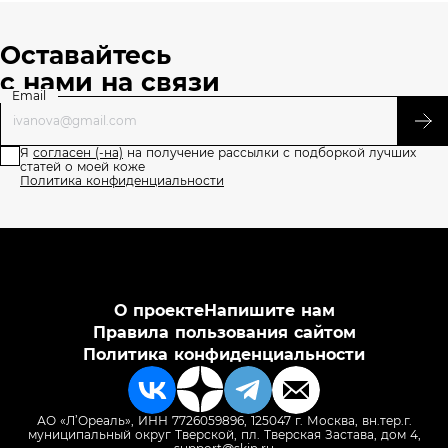
Оставайтесь
с нами на связи
Email
Я
согласен (-на)
на получение рассылки с подборкой лучших
статей о моей коже
Политика конфиденциальности
О проекте
Напишите нам
Правила пользования сайтом
Политика конфиденциальности
АО «Л’Ореаль», ИНН 7726059896, 125047 г. Москва, вн.тер.г.
муниципальный округ Тверской, пл. Тверская Застава, дом 4,