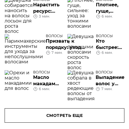
Нарастить
Плотнее,
ресурс:
гуще,
3 мин.
6 мин.
лосьон для
сильнее:
роста
уход за
волос
тонкими
ВОЛОСЫ
волосами
ВОЛОСЫ
Призвать к
Кто
порядку: уход
быстрее:
7 мин.
6 мин.
за
скорость
непослушными
роста
волосами
волос
ВОЛОСЫ
ВОЛОСЫ
Масло
Выпадение
макадамии
волос у
6 мин.
7 мин.
для волос:
женщин
как его
применять
СМОТРЕТЬ ЕЩЕ