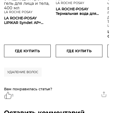
LA ROCHE POSAY
LA ROCHE-POSAY
LA ROCHE POSAY
Термальная вода для
LA ROCHE-POSAY
всех типов кожи, 150 мл
LIPIKAR Syndet AP+
LA
Липидовосстанавливающий
очищающий крем-гель
LA
для лица и тела, 400 мл
СI
Му
сп
чу
ГДЕ КУПИТЬ
ГДЕ КУПИТЬ
ра
по
де
мл
УДАЛЕНИЕ ВОЛОС
Вам понравилась статья?
1
Оставить комментарий