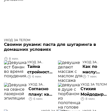
УХОД ЗА ТЕЛОМ
Своими руками: паста для шугаринга в
домашних условиях
8 мин.
УХОД ЗА
УХОД ЗА
ТЕЛОМ
ТЕЛОМ
Тайна
Как по
стройности:
маслу:
6 мин.
7 мин.
можно ли
выбираем
есть
масло для
УХОД ЗА
УХОД ЗА ТЕЛОМ
бананы
ТЕЛОМ
массажа
Согласно
Стихия
при
плану: как
Мойдодыра:
похудении
6 мин.
8 мин.
часто
как часто
нужно
нужно
делать
мыться