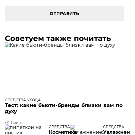
ОТПРАВИТЬ
Советуем также почитать
СРЕДСТВА УХОДА
Тест: какие бьюти-бренды близки вам по
духу
1 мин.
СРЕДСТВА
СРЕДСТВА
УХОДА
УХОДА
Косметика
Увлажнение