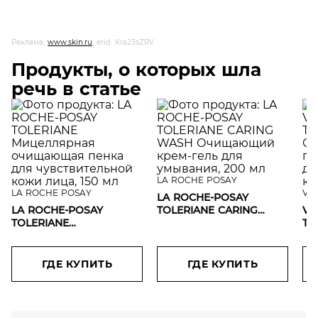
Реклама,
www.skin.ru
, erid: Kra23sZRV
Продукты, о которых шла
речь в статье
LA ROCHE POSAY
LA ROCHE POSAY
VI
LA ROCHE-POSAY
LA ROCHE-POSAY
TOLERIANE CARING
VI
TOLERIANE
WASH Очищающий
TH
Мицеллярная
крем-гель для
пе
очищающая пенка для
умывания, 200 мл
си
чувствительной кожи
чу
ГДЕ КУПИТЬ
ГДЕ КУПИТЬ
лица, 150 мл
15