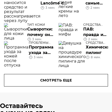
Lancôme с
самые
3 мин.
2 мин.
витаминами
легкие
кремы на
лето
ТИП КОЖИ
СРЕДСТВА
УХОДА
Сыворотки:
ПАВ:
почему они
правда и
3 мин.
2 мин.
необходимы
мифы
ПРОБЛЕМЫ
СРЕДСТВА
и чем
КОЖИ ЛИЦА
УХОДА
Программа
Химически
отличаются
ухода за
пилинг
3 мин.
8 мин.
кожей
после
отпуска
СМОТРЕТЬ ЕЩЕ
Оставайтесь