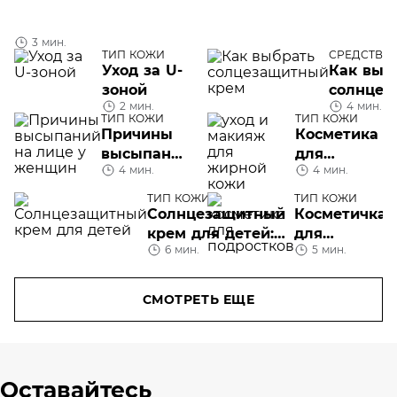
3 мин.
ТИП КОЖИ
СРЕДСТВА 
Уход за U-
Как выб
зоной
солнцез
2 мин.
4 мин.
крем дл
ТИП КОЖИ
ТИП КОЖИ
сезона
Причины
Косметика
высыпаний
для
4 мин.
4 мин.
на лице (у
жирной
женщин)
кожи: уход
ТИП КОЖИ
ТИП КОЖИ
и макияж
Солнцезащитный
Косметичка
крем для детей:
для
6 мин.
5 мин.
особенности
подростка
применения
СМОТРЕТЬ ЕЩЕ
Оставайтесь