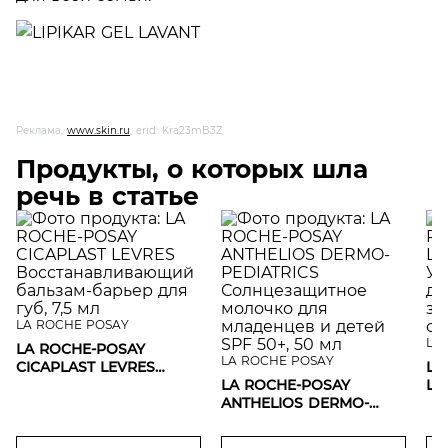
Реклама,
www.skin.ru
, erid: Kra23mB3Z
Продукты, о которых шла
речь в статье
LA ROCHE POSAY
LA
LA ROCHE-POSAY
LA ROCHE POSAY
CICAPLAST LEVRES
LA
Восстанавливающий
LA ROCHE-POSAY
LI
бальзам-барьер для губ,
ANTHELIOS DERMO-
Ус
7,5 мл
PEDIATRICS
дл
Солнцезащитное
св