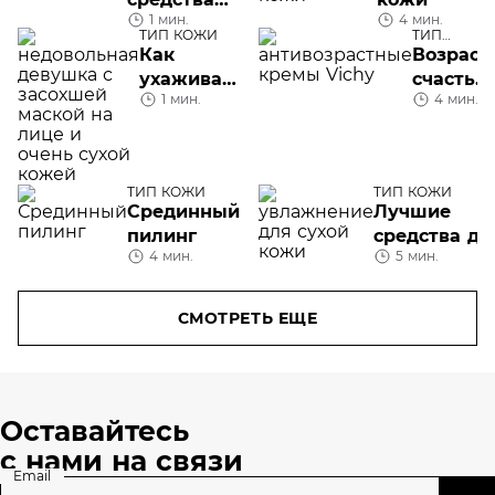
1 мин.
4 мин.
от прыщей
ТИП КОЖИ
ТИП
КОЖИ
Как
Возраст
ухаживать
счастья:
1 мин.
4 мин.
за сухой
кремы
кожей?
Vichy
для
лица
ТИП КОЖИ
ТИП КОЖИ
после
Срединный
Лучшие
50 лет
пилинг
средства дл
4 мин.
5 мин.
сухой кожи:
не только
увлажняющ
СМОТРЕТЬ ЕЩЕ
крем
Оставайтесь
с нами на связи
Email