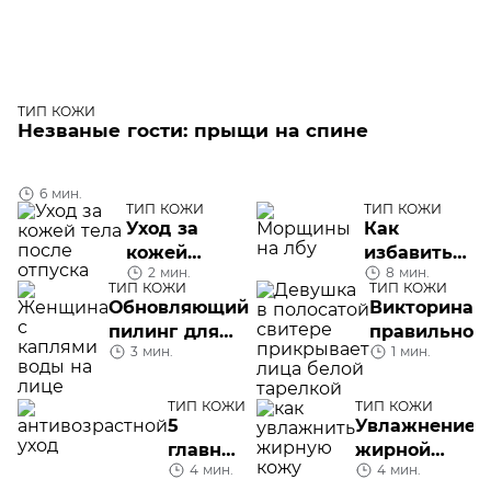
ТИП КОЖИ
Незваные гости: прыщи на спине
6 мин.
ТИП КОЖИ
ТИП КОЖИ
Уход за
Как
кожей
избавиться
2 мин.
8 мин.
тела после
от морщин
ТИП КОЖИ
ТИП КОЖИ
отпуска
на лбу
Обновляющий
Викторина:
пилинг для
правильно
3 мин.
1 мин.
лица
ли вы
ухаживаете
за
ТИП КОЖИ
ТИП КОЖИ
5
Увлажнение
проблемной
главных
жирной
кожей
4 мин.
4 мин.
ошибок
кожи