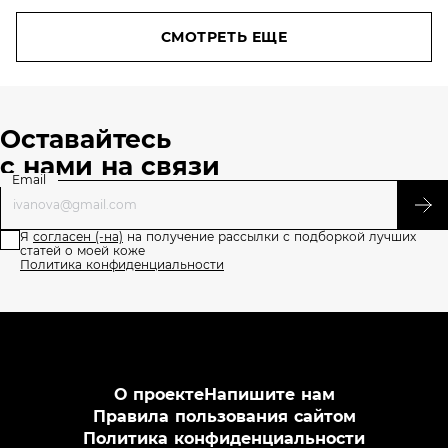
в уходе
за
СМОТРЕТЬ ЕЩЕ
кожей
35+
Оставайтесь
с нами на связи
Email
Я
согласен (-на)
на получение рассылки с подборкой лучших
статей о моей коже
Политика конфиденциальности
О проекте
Напишите нам
Правила пользования сайтом
Политика конфиденциальности