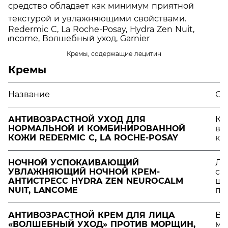
средство обладает как минимум приятной
текстурой и увлажняющими свойствами.
Кремы, содержащие лецитин
Кремы
Название
Ос
АНТИВОЗРАСТНОЙ УХОД ДЛЯ
Кр
НОРМАЛЬНОЙ И КОМБИНИРОВАННОЙ
ви
КОЖИ REDERMIC C, LA ROCHE-POSAY
ко
НОЧНОЙ УСПОКАИВАЮЩИЙ
Ли
УВЛАЖНЯЮЩИЙ НОЧНОЙ КРЕМ-
ст
АНТИСТРЕСС HYDRA ZEN NEUROCALM
ше
NUIT, LANCOME
по
АНТИВОЗРАСТНОЙ КРЕМ ДЛЯ ЛИЦА
В 
«ВОЛШЕБНЫЙ УХОД» ПРОТИВ МОРЩИН,
ми