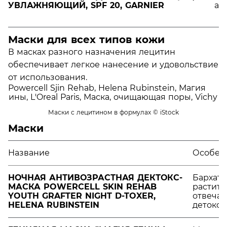
УВЛАЖНЯЮЩИЙ, SPF 20, GARNIER
ад
Маски для всех типов кожи
В масках разного назначения лецитин
обеспечивает легкое нанесение и удовольствие
от использования.
Маски с лецитином в формулах
© iStock
Маски
Название
Особен
НОЧНАЯ АНТИВОЗРАСТНАЯ ДЕКТОКС-
Бархати
МАСКА POWERCELL SKIN REHAB
растите
YOUTH GRAFTER NIGHT D-TOXER,
отвеча
HELENA RUBINSTEIN
детокс 