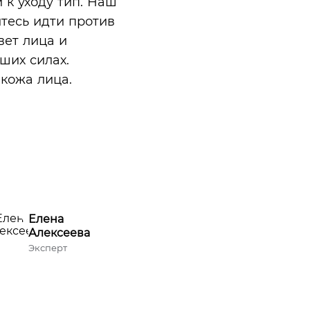
к уходу тип. Наш
йтесь идти против
вет лица и
ших силах.
 кожа лица.
Елена
Алексеева
Эксперт