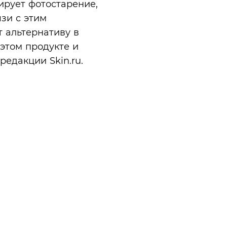
рует фотостарение,
язи с этим
 альтернативу в
этом продукте и
едакции Skin.ru.