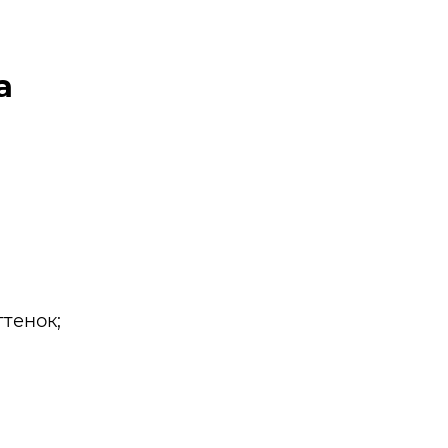
а
тенок;