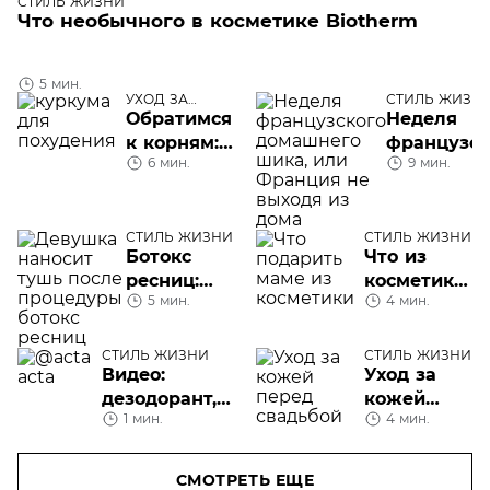
СТИЛЬ ЖИЗНИ
Что необычного в косметике Biotherm
5 мин.
УХОД ЗА
СТИЛЬ ЖИЗН
ТЕЛОМ
Обратимся
Неделя
к корням:
французск
6 мин.
9 мин.
куркума
шика, или
для
Франция 
похудения
выходя из
СТИЛЬ ЖИЗНИ
СТИЛЬ ЖИЗНИ
дома
Ботокс
Что из
ресниц:
косметики
5 мин.
4 мин.
все что вы
подарить
хотели
маме
знать
СТИЛЬ ЖИЗНИ
СТИЛЬ ЖИЗНИ
Видео:
Уход за
дезодорант,
кожей
1 мин.
4 мин.
бальзам,
перед
спрей, скраб.
свадьбой
Акта
СМОТРЕТЬ ЕЩЕ