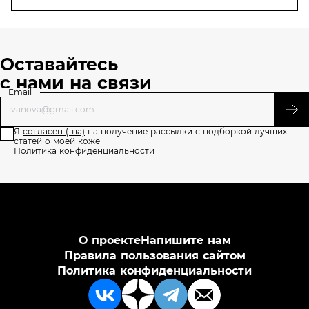
рассказывает
о любимых
продуктах La
Roche-Posay
Оставайтесь
с нами на связи
Email
Я
согласен (-на)
на получение рассылки с подборкой лучших
статей о моей коже
Политика конфиденциальности
О проекте
Напишите нам
Правила пользования сайтом
Политика конфиденциальности