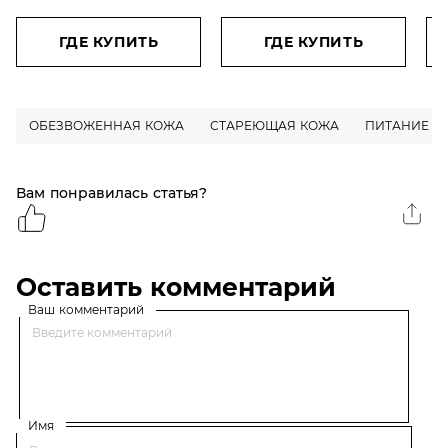
концентрированный
пр
крем-гель для контура
те
глаз, против морщин,
ги
ГДЕ КУПИТЬ
ГДЕ КУПИТЬ
мешков и темных
и 
кругов под глазами, 15
Re
мл
ОБЕЗВОЖЕННАЯ КОЖА
СТАРЕЮЩАЯ КОЖА
ПИТАНИЕ
Вам понравилась статья?
Оставить комментарий
Ваш комментарий
Имя