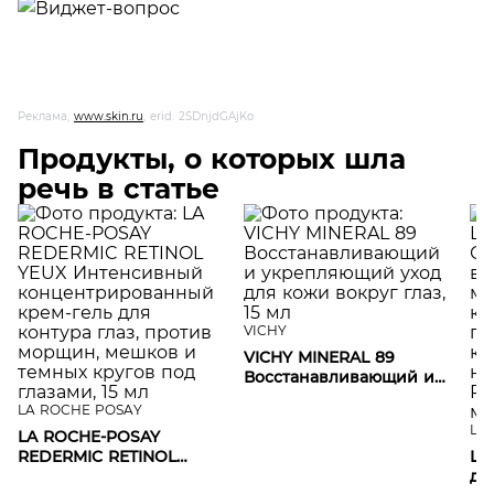
Реклама,
www.skin.ru
, erid: 2SDnjdGAjKo
Продукты, о которых шла
речь в статье
VICHY
VICHY MINERAL 89
Восстанавливающий и
укрепляющий уход для
LA ROCHE POSAY
кожи вокруг глаз, 15 мл
L'O
LA ROCHE-POSAY
REDERMIC RETINOL
L'
YEUX Интенсивный
дл