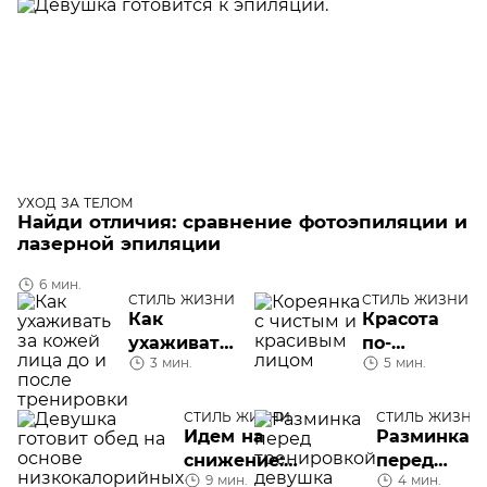
УХОД ЗА ТЕЛОМ
Найди отличия: сравнение фотоэпиляции и
лазерной эпиляции
6 мин.
СТИЛЬ ЖИЗНИ
СТИЛЬ ЖИЗНИ
Как
Красота
ухаживать
по-
3 мин.
5 мин.
за кожей
корейски,
лица до и
или Что
после
такое К-
СТИЛЬ ЖИЗНИ
СТИЛЬ ЖИЗНИ
Идем на
Разминка
тренировки
бьюти
снижение:
перед
9 мин.
4 мин.
низкокалорийные
тренировко