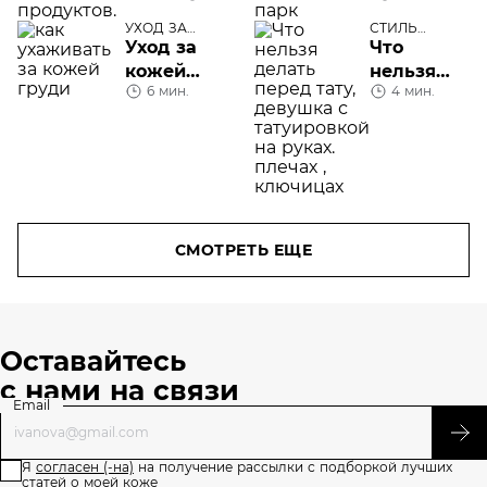
продукты
теория и
УХОД ЗА
СТИЛЬ
ТЕЛОМ
ЖИЗНИ
практика
Уход за
Что
кожей
нельзя
6 мин.
4 мин.
груди и
делать
декольте
перед
тату
СМОТРЕТЬ ЕЩЕ
Оставайтесь
с нами на связи
Email
Я
согласен (-на)
на получение рассылки с подборкой лучших
статей о моей коже