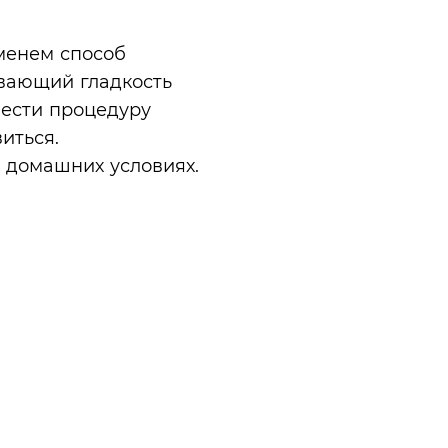
менем способ
ивающий гладкость
вести процедуру
иться.
в домашних условиях.