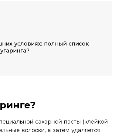
шних условиях: полный список
угаринга?
аринге?
пециальной сахарной пасты (клейкой
ельные волоски, а затем удаляется