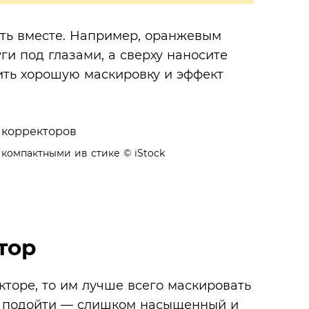
тать вместе. Например, оранжевым
и под глазами, а сверху наносите
ить хорошую маскировку и эффект
 компактными ив стике
© iStock
тор
торе, то им лучше всего маскировать
не подойти — слишком насыщенный и