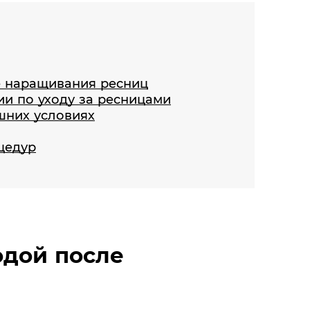
е наращивания ресниц
и по уходу за ресницами
шних условиях
цедур
одой после