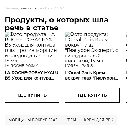
Реклама,
www.skin.ru
, erid: Kra23ZR7Z
Продукты, о которых шла
речь в статье
LA ROCHE POSAY
L'OREAL PARIS
L'O
LA ROCHE-POSAY HYALU
L'Oreal Paris Крем
L'O
B5 Уход для контура
вокруг глаз "Гиалурон
Ан
глаз против морщин и
Эксперт", с
дл
следов усталости, 15 мл
гиалуроновой
"Re
кислотой, 15 мл
ГДЕ КУПИТЬ
ГДЕ КУПИТЬ
МОРЩИНЫ ВОКРУГ ГЛАЗ
КРЕМ
КРЕМ ДЛЯ ВЕК