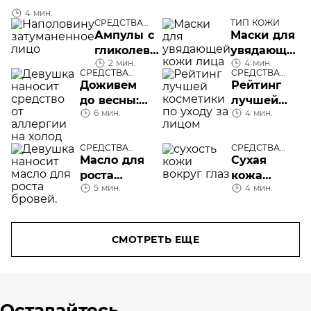
4 мин.
СРЕДСТВА
ТИП КОЖИ
УХОДА
Ампулы c
Маски для
гликолевой
увядающей
2 мин.
4 мин.
кислотой
кожи лица
СРЕДСТВА
СРЕДСТВА
Revitalift
УХОДА
УХОДА
Доживем
Рейтинг
Лазер: как
до весны:
лучшей
сделать
6 мин.
4 мин.
аллергия
косметики
пилинг
на холод
по уходу
дома
за лицом
СРЕДСТВА
СРЕДСТВА
УХОДА
УХОДА
Масло для
Сухая
роста
кожа
5 мин.
4 мин.
бровей
вокруг
глаз: что
делать и
чего не
СМОТРЕТЬ ЕЩЕ
делать
Оставайтесь