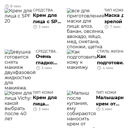
8 мин.
СРЕДСТВА
ТИП КОЖИ
УХОДА
Крем для
Маска дл
лица с SPF
зрелой к
3 мин.
7 мин.
20
лица:
домашне
приготов
или гото
СРЕДСТВА
СТИЛЬ ЖИЗНИ
средства
УХОДА
Очень
Как
гладко:
подготовить
3 мин.
4 мин.
двухфазное
кожу к
средство
макияжу
для снятия
макияжа
ТИП КОЖИ
ТИП КОЖИ
Крем для
Малышарик
лица
крем от
3 мин.
5 мин.
Vichy:
опрелостей
какой
выбрать