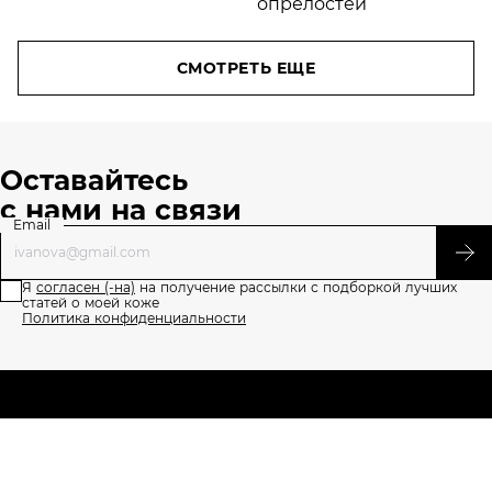
после 40
лет
СМОТРЕТЬ ЕЩЕ
Оставайтесь
с нами на связи
Email
Я
согласен (-на)
на получение рассылки с подборкой лучших
статей о моей коже
Политика конфиденциальности
О проекте
Напишите нам
Правила пользования сайтом