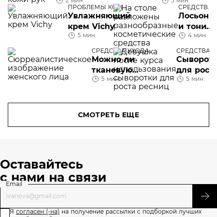
2 мин.
5 мин.
идеальной
какое
ПРОБЛЕМЫ КОЖИ
СРЕДСТВА
кожи рук
средство
ЛИЦА
УХОДА
Увлажняющий
Лосьон
подойдет
крем Vichy
и тоник:
вашей
5 мин.
4 мин.
в чем
коже
разница
СРЕДСТВА УХОДА
СРЕДСТВА
УХОДА
Можно ли
Сыворот
тканевую
для рост
5 мин.
5 мин.
маску
ресниц
использовать
несколько
раз
СМОТРЕТЬ ЕЩЕ
Оставайтесь
с нами на связи
Email
Я
согласен (-на)
на получение рассылки с подборкой лучших