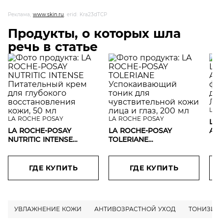
Реклама,
www.skin.ru
, erid: Kra23dTCP
Продукты, о которых шла
речь в статье
L'O
LA ROCHE POSAY
LA ROCHE POSAY
L'O
LA ROCHE-POSAY
LA ROCHE-POSAY
Ан
NUTRITIC INTENSE
TOLERIANE
тр
Питательный крем для
Успокаивающий тоник
Rev
глубокого
для чувствительной
ли
восстановления кожи,
кожи лица и глаз, 200
ГДЕ КУПИТЬ
ГДЕ КУПИТЬ
50 мл
мл
УВЛАЖНЕНИЕ КОЖИ
АНТИВОЗРАСТНОЙ УХОД
ТОНИЗИР