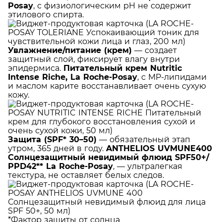
Posay
, с физиологическим pH не содержит
этилового спирта.
Увлажнение/питание (крем)
— создает
защитный слой, фиксирует влагу внутри
эпидермиса.
Питательный крем Nutritic
Intense Riche, La Roche-Posay
, с MP-липидами
и маслом карите восстанавливает очень сухую
кожу.
Защита (SPF* 30–50)
— обязательный этап
утром, 365 дней в году.
ANTHELIOS UVMUNE400
Солнцезащитный невидимый флюид SPF50+/
PPD42** La Roche-Posay
, — ультралегкая
текстура, не оставляет белых следов.
*Фактор защиты от солнца