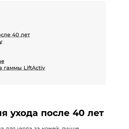
сле 40 лет
y
me
 гаммы LiftActiv
я ухода после 40 лет
а для ухода за кожей, лучше