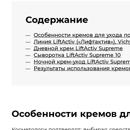
Содержание
Особенности кремов для ухода по
Линия LiftActiv («Лифтактив»), Vich
Дневной крем LiftActiv Supreme
Сыворотка LiftActiv Supreme 10
Ночной крем-уход LiftActiv Supre
Результаты использования кремов
Особенности кремов дл
Косметологи подтвердят: выбирая средств