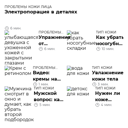
ПРОБЛЕМЫ КОЖИ ЛИЦА
Электропорация в деталях
6 мин.
ПРОБЛЕМЫ
ТИП КОЖИ
КОЖИ ЛИЦА
Упражнения
Как убрать
от
носогубные
6 мин.
10 мин.
носогубных
складки
складок
ПРОБЛЕМЫ
ТИП КОЖИ
КОЖИ ЛИЦА
Видео:
Увлажнение
кремы на
кожи тела
1 мин.
3 мин.
основе
ТИП КОЖИ
ТИП КОЖИ
ретинола
Мужской
Нужен ли
вопрос: как
коже
5 мин.
4 мин.
убрать
детокс
второй
подбородок
мужчине