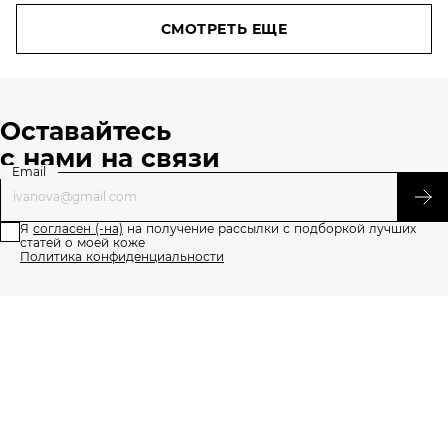
СМОТРЕТЬ ЕЩЕ
Оставайтесь
с нами на связи
Email
Я
согласен (-на)
на получение рассылки с подборкой лучших
статей о моей коже
Политика конфиденциальности
О проекте
Напишите нам
Правила пользования сайтом
Политика конфиденциальности