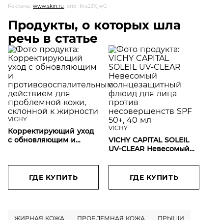
Реклама,
www.skin.ru
, erid: Kra23XjwG
Продукты, о которых шла
речь в статье
VICHY
VICHY
Корректирующий уход
с обновляющим и
VICHY CAPITAL SOLEIL
противовоспалительным
UV-CLEAR Невесомый
действием для
солнцезащитный
проблемной кожи,
флюид для лица против
склонной к жирности
несовершенств SPF
ГДЕ КУПИТЬ
ГДЕ КУПИТЬ
50+, 40 мл
ЖИРНАЯ КОЖА
ПРОБЛЕМНАЯ КОЖА
ПРЫЩИ