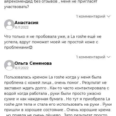
айрекомендед без отзывов , меня не пригласят
участвовать?
1 комментарий
Анастасия
16.11.2022
Что только я не пробовала уже, а La roshe ещё не
успела, вдруг поможет моей не простой коже с
проблемами😊
1 комментарий
Ольга Семенова
16.11.2022
Пользовалась кремом La roshe когда у меня была
проблема с кожей лица , очень помог . Результат не
заставил ждать долго . Как-то часто контактировала с
водой когда работала , руки были просто ужасно
сухие и как наждачная бумага . Но тут я приобрела La
roshe для тела и стала его использовать на руки . Руки
пришли в хорошее состояние . Очень хорошие крема
, но правда не очень дёшево . Зато результат просто