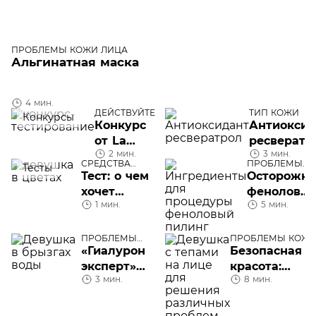
ПРОБЛЕМЫ КОЖИ ЛИЦА
Альгинатная маска
4 мин.
ДЕЙСТВУЙТЕ
ТИП КОЖИ
Конкурсы
Конкурс
Антиоксид
от La
ресвератр
2 мин.
3 мин.
Roche-
СРЕДСТВА
ПРОБЛЕМЫ
Тесты
Posay +
УХОДА
КОЖИ ЛИЦА
Тест: о чем
Осторожно
Skin.ru:
хочет
феноловы
получите
1 мин.
5 мин.
рассказать
пилинг
новинку
ваша кожа
на тест
ПРОБЛЕМЫ
ПРОБЛЕМЫ КОЖ
КОЖИ ЛИЦА
ЛИЦА
«Гиалурон
Безопасная
эксперт»
красота:
3 мин.
8 мин.
L’Oréal
тейпировани
Paris
лица