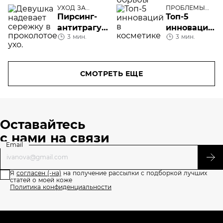
правила
методы
УХОД ЗА
ПРОБЛЕМЫ
ТЕЛОМ
КОЖИ ЛИЦА
Пирсинг-
Топ-5
проведения
борьбы
антитрагус:
инноваций
3 мин.
3 мин.
сколько
в
заживает
косметике
прокол уха
СМОТРЕТЬ ЕЩЕ
Оставайтесь
с нами на связи
Email
Я
согласен (-на)
на получение рассылки с подборкой лучших
статей о моей коже
Политика конфиденциальности