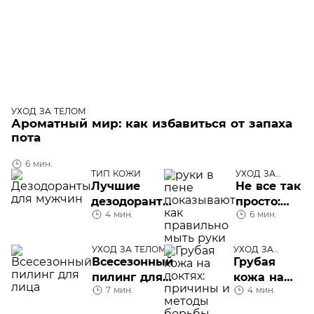
УХОД ЗА ТЕЛОМ
Ароматный мир: как избавиться от запаха
пота
6 мин.
ТИП КОЖИ
УХОД ЗА
ТЕЛОМ
Лучшие
Не все так
дезодоранты
просто:
4 мин.
6 мин.
для мужчин
как
правильно
мыть руки
УХОД ЗА ТЕЛОМ
УХОД ЗА
ТЕЛОМ
Всесезонный
Грубая
пилинг для
кожа на
7 мин.
4 мин.
лица: виды,
локтях:
преимущества,
причины и