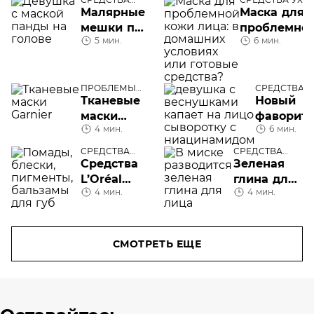
УХОДА
Малярные
Маска для
мешки под
проблемно
5 мин.
6 мин.
глазами
кожи лица:
домашнего
приготовле
ПРОБЛЕМЫ
или готовы
СРЕДСТВА 
КОЖИ ЛИЦА
Тканевые
Новый
средства
маски
фаворит:
4 мин.
6 мин.
Garnier
сыворотк
ниацина
СРЕДСТВА
СРЕДСТВА
УХОДА
УХОДА
Средства
Зеленая
L’Oréal
глина для
4 мин.
4 мин.
Paris для
лица
губ
СМОТРЕТЬ ЕЩЕ