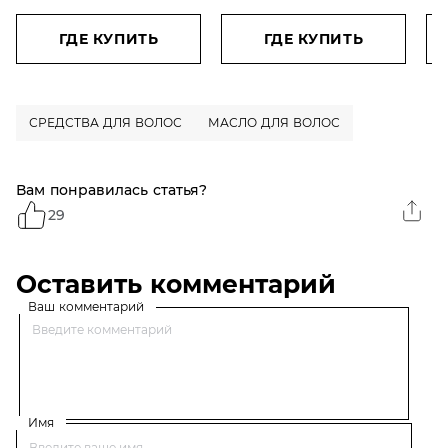
реконструирующая
нуждающихся в
Ги
поверхность волоса,
увлажнении и
дл
ГДЕ КУПИТЬ
ГДЕ КУПИТЬ
200 мл
мягкости, 350 мл
то
ги
ки
СРЕДСТВА ДЛЯ ВОЛОС
МАСЛО ДЛЯ ВОЛОС
Вам понравилась статья?
29
Оставить комментарий
Ваш комментарий
Имя