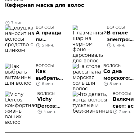
Кефирная маска для волос
7 мин.
ВОЛОСЫ
ВОЛОСЫ
А правда
В стиле
ли
электро:
5 мин.
6 мин.
полезен
дарсонваль
цинк для
для волос
волос?
ВОЛОСЫ
ВОЛОСЫ
Как
Со дна
выбрать
морского:
6 мин.
8 мин.
витамины
морская
для волос
соль для
ВОЛОСЫ
ВОЛОСЫ
волос
Vichy
Включит
Dercos:
свет: все,
4 мин.
7 мин.
комфортная
что надо
жизнь
знать пр
ваших
тусклые
волос
волосы