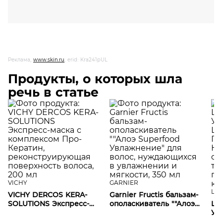
Реклама,
www.skin.ru
, erid: Kra241pUL
Продукты, о которых шла
речь в статье
VICHY
GARNIER
L'O
VICHY DERCOS KERA-
Garnier Fructis бальзам-
SOLUTIONS Экспресс-
ополаскиватель ""Алоэ
L'O
маска с комплексом
Superfood Увлажнение"
Ув
Про-Кератин,
для волос,
Ша