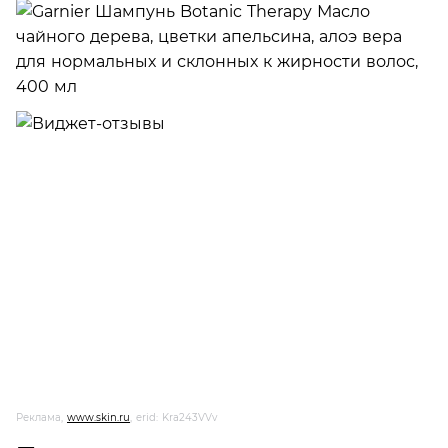
Реклама,
www.skin.ru
, erid: Kra243VVv