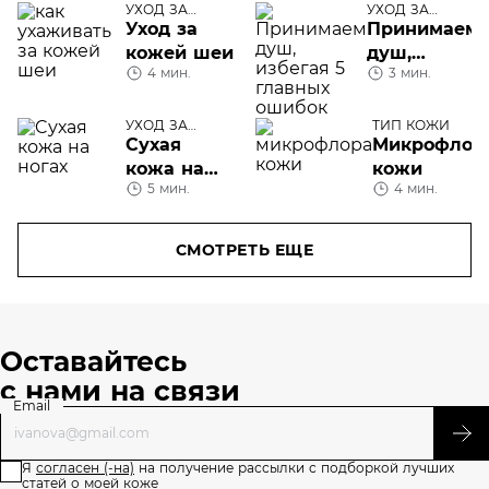
УХОД ЗА
УХОД ЗА
ТЕЛОМ
ТЕЛОМ
Уход за
Принимаем
кожей шеи
душ,
4 мин.
3 мин.
избегая 5
главных
ошибок
УХОД ЗА
ТИП КОЖИ
ТЕЛОМ
Сухая
Микрофлор
кожа на
кожи
5 мин.
4 мин.
ногах
СМОТРЕТЬ ЕЩЕ
Оставайтесь
с нами на связи
Email
Я
согласен (-на)
на получение рассылки с подборкой лучших
статей о моей коже