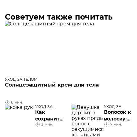
Советуем также почитать
УХОД ЗА ТЕЛОМ
Солнцезащитный крем для тела
6 мин.
УХОД ЗА
УХОД ЗА
ТЕЛОМ
ТЕЛОМ
Как
Волосок к
сохранить
волоску:
3 мин.
7 мин.
молодость
секущиеся
кожи рук
кончики