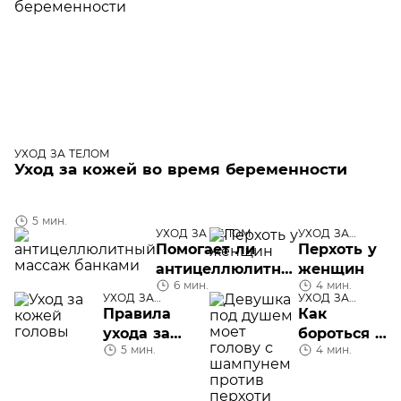
УХОД ЗА ТЕЛОМ
Уход за кожей во время беременности
5 мин.
УХОД ЗА ТЕЛОМ
УХОД ЗА
ТЕЛОМ
Помогает ли
Перхоть у
антицеллюлитный
женщин
6 мин.
4 мин.
массаж банками?
УХОД ЗА
УХОД ЗА
ТЕЛОМ
ТЕЛОМ
Правила
Как
ухода за
бороться с
5 мин.
4 мин.
кожей
перхотью:
головы
шампуни
Dercos от