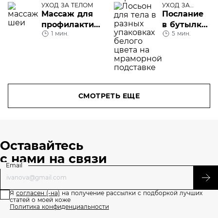
УХОД ЗА ТЕЛОМ
Vichy
УХОД ЗА
ТЕЛОМ
Массаж для
Послание
профилактики
в бутылке:
1 мин.
5 мин.
морщин на
лосьон для
шее
тела
СМОТРЕТЬ ЕЩЕ
Оставайтесь
с нами на связи
Email
Я
согласен (-на)
на получение рассылки с подборкой лучших
статей о моей коже
Политика конфиденциальности