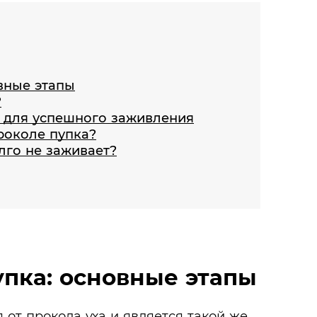
вные этапы
?
а для успешного заживления
роколе пупка?
лго не заживает?
упка: основные этапы
 от прокола уха и является такой же