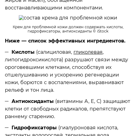
жиров и масел), обогащенной
восстанавливающими компонентами.
Крем для проблемной кожи должен содержать кислоты,
гидрофиксаторы, антиоксиданты
© iStock
Ниже — список эффективных ингредиентов.
Кислоты
(салициловая,
гликолевая
,
липогидроксикислота) разрушают связи между
ороговевшими клетками, способствуя их
отшелушиванию и ускорению регенерации
кожи, борются с воспалениями, выравнивают
рельеф и тон лица.
Антиоксиданты
(витамины А, Е, С) защищают
клетки от свободных радикалов, препятствуют
раннему старению.
Гидрофиксаторы
(гиалуроновая кислота,
экстракты водорослей, термальная вода,