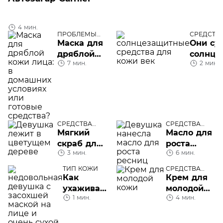
4 мин.
ПРОБЛЕМЫ
СРЕДСТВ
КОЖИ ЛИЦА
Маска для
Они су
дряблой
солнце
7 мин.
2 мин.
кожи лица:
средст
домашние
кожи в
рецепты
или
готовые
средства?
СРЕДСТВА
СРЕДСТВА
УХОДА
УХОДА
Мягкий
Масло для
скраб для
роста
3 мин.
6 мин.
лица
ресниц
ТИП КОЖИ
СРЕДСТВА
УХОДА
Как
Крем для
ухаживать
молодой
1 мин.
4 мин.
за сухой
кожи
кожей?