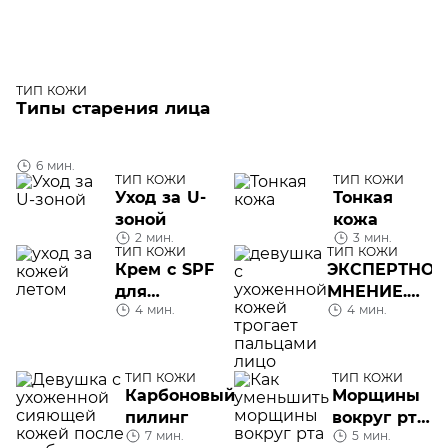
ТИП КОЖИ
Типы старения лица
6 мин.
ТИП КОЖИ
ТИП КОЖИ
Уход за U-
Тонкая
зоной
кожа
2 мин.
3 мин.
ТИП КОЖИ
ТИП КОЖИ
Крем с SPF
ЭКСПЕРТНОЕ
для
МНЕНИЕ.
4 мин.
4 мин.
жирной
Микробиом
кожи
проблемной
кожи
ТИП КОЖИ
ТИП КОЖИ
Карбоновый
Морщины
пилинг
вокруг рта:
7 мин.
5 мин.
как от них