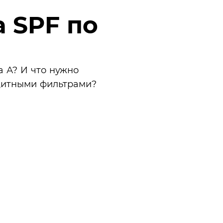
 SPF по
а А? И что нужно
ащитными фильтрами?