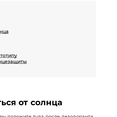
нца
ототипу
лнцезащиты
ься от солнца
 вы положите туда после дезодоранта