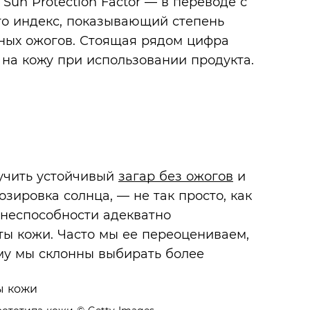
un Protection Factor — в переводе с
то индекс, показывающий степень
ечных ожогов. Стоящая рядом цифра
 на кожу при использовании продукта.
учить устойчивый
загар без ожогов
и
зировка солнца, — не так просто, как
 неспособности адекватно
ы кожи. Часто мы ее переоцениваем,
ому мы склонны выбирать более