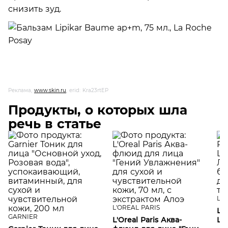
снизить зуд.
Реклама,
www.skin.ru
, erid: Kra23rtEP
Продукты, о которых шла
речь в статье
LA
L'OREAL PARIS
LA
GARNIER
L'Oreal Paris Аква-
LI