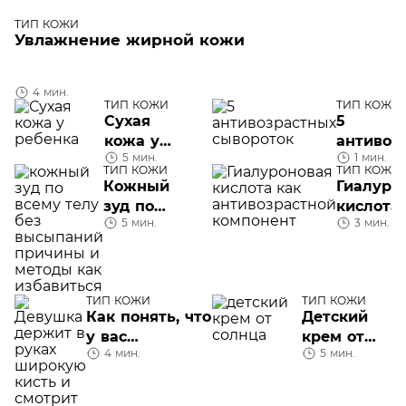
ТИП КОЖИ
Увлажнение жирной кожи
4 мин.
ТИП КОЖИ
ТИП КОЖИ
Сухая
5
кожа у
антивоз
5 мин.
1 мин.
ребенка:
сыворот
ТИП КОЖИ
ТИП КОЖИ
что это
Кожный
Гиалуро
значит
зуд по
кислота
5 мин.
3 мин.
всему
антивоз
телу:
компоне
причины и
как
ТИП КОЖИ
ТИП КОЖИ
избавиться
Как понять, что
Детский
у вас
крем от
4 мин.
5 мин.
чувствительная
солнца
кожа