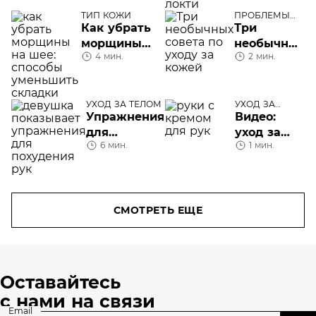
шелушатся
ТИП КОЖИ
ПРОБЛЕМЫ
локти
КОЖИ ЛИЦА
Как убрать
Три
морщины
необычных
4 мин.
2 мин.
на шее
совета по
уходу за
кожей
УХОД ЗА ТЕЛОМ
УХОД ЗА
ТЕЛОМ
Упражнения
Видео:
для
уход за
6 мин.
1 мин.
похудения
кожей рук
рук:
плюс
правила,
массаж
советы,
программы
СМОТРЕТЬ ЕЩЕ
тренировок
Оставайтесь
с нами на связи
Email