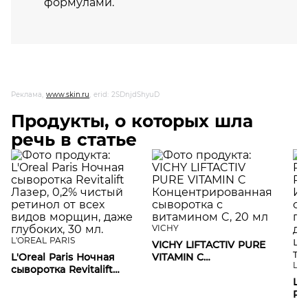
формулами.
Реклама,
www.skin.ru
, erid: 2SDnjdShyuD
Продукты, о которых шла
речь в статье
VICHY
L'OREAL PARIS
VICHY LIFTACTIV PURE
L'Oreal Paris Ночная
VITAMIN C
LA
сыворотка Revitalift
Концентрированная
Лазер, 0,2% чистый
сыворотка с витамином
LA
ретинол от всех видов
C, 20 мл
RE
морщин, даже
Ин