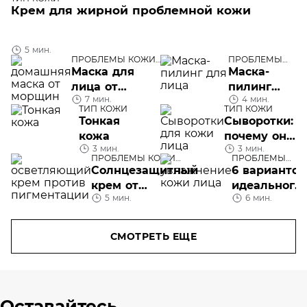
Крем для жирной проблемной кожи
5 мин.
ПРОБЛЕМЫ КОЖИ
ПРОБЛЕМЫ
ЛИЦА
КОЖИ ЛИЦА
Маска для
Маска-
лица от
пилинг
7 мин.
4 мин.
морщин:
для лица
ТИП КОЖИ
ТИП КОЖИ
домашнего
Тонкая
Сыворотки:
приготовления
кожа
почему они
или готовые
3 мин.
3 мин.
необходимы
ПРОБЛЕМЫ КОЖИ
ПРОБЛЕМЫ
средства?
и чем
ЛИЦА
КОЖИ ЛИЦА
Солнцезащитный
6 вариантов
отличаются
крем от
идеального
5 мин.
6 мин.
пигментных
увлажнения
пятен
кожи
СМОТРЕТЬ ЕЩЕ
Оставайтесь