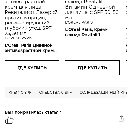
L'OREAL PARIS
L'Oreal Paris, Крем-
флюид Revitalift
L'OREAL PARIS
VI
Витамин С дневной для
L'Oreal Paris Дневной
лица, с SPF 50, 50 мл
VI
антивозрастной крем
UV
для лица Ревиталифт
со
Лазер х3 против
фл
морщин,
не
ГДЕ КУПИТЬ
ГДЕ КУПИТЬ
регенерирующий
50
глубокий уход, SPF 25,
50 мл
КРЕМ С SPF
СРЕДСТВА С SPF
СОЛНЦЕЗАЩИТНЫЙ КРЕМ
Вам понравилась статья?