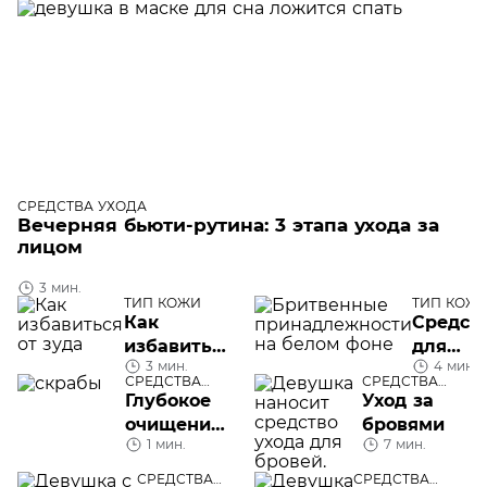
СРЕДСТВА УХОДА
Вечерняя бьюти-рутина: 3 этапа ухода за
лицом
3 мин.
ТИП КОЖИ
ТИП КОЖ
Как
Средст
избавиться
для
3 мин.
4 мин.
от зуда
ухода з
СРЕДСТВА
СРЕДСТВА
кожей
УХОДА
УХОДА
Глубокое
Уход за
после
очищение
бровями
бритья
1 мин.
7 мин.
кожи: 5
скрабов
СРЕДСТВА
СРЕДСТВА