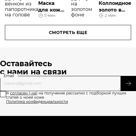
УХОДА
УХОДА
Маска
Коллоидное
для кожи
золото в
5 мин.
2 мин.
головы в
косметике
домашних
условиях
СМОТРЕТЬ ЕЩЕ
Оставайтесь
с нами на связи
Email
Я
согласен (-на)
на получение рассылки с подборкой лучших
статей о моей коже
Политика конфиденциальности