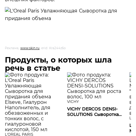
Реклама,
www.skin.ru
, erid: Kra244z6o
Продукты, о которых шла
речь в статье
VICHY
VICHY DERCOS DENSI-
SOLUTIONS Сыворотка
L'O
для роста волос, 100 мл
L'O
Ма
L'OREAL PARIS