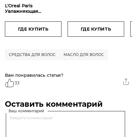
"П
L'Oreal Paris
во
Увлажняющая
во
Сыворотка для
дл
придания объема
во
Elseve, Гиалурон
ГДЕ КУПИТЬ
ГДЕ КУПИТЬ
Наполнитель, для
обезвоженных и
тонких волос, с
гиалуроновой
СРЕДСТВА ДЛЯ ВОЛОС
МАСЛО ДЛЯ ВОЛОС
кислотой, 150 мл
Вам понравилась статья?
33
Оставить комментарий
Ваш комментарий