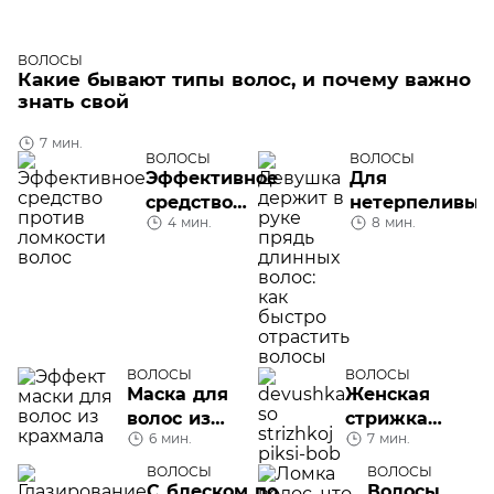
ВОЛОСЫ
Какие бывают типы волос, и почему важно
знать свой
7 мин.
ВОЛОСЫ
ВОЛОСЫ
Эффективное
Для
средство
нетерпеливых:
4 мин.
8 мин.
против
как быстро
ломкости
отрастить
волос
волосы
ВОЛОСЫ
ВОЛОСЫ
Маска для
Женская
волос из
стрижка
6 мин.
7 мин.
крахмала
пикси-боб: где
дерзость
ВОЛОСЫ
ВОЛОСЫ
С блеском по
встречается с
Волосы