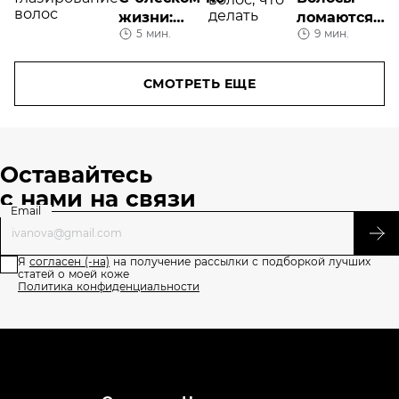
жизни:
утонченностью
ломаются,
5 мин.
9 мин.
глазирование
что
волос
делать?
СМОТРЕТЬ ЕЩЕ
Оставайтесь
с нами на связи
Email
Я
согласен (-на)
на получение рассылки с подборкой лучших
статей о моей коже
Политика конфиденциальности