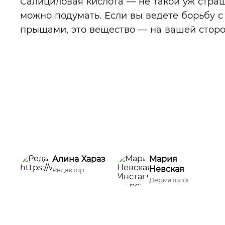
Салициловая кислота — не такой уж страш
можно подумать. Если вы ведете борьбу 
прыщами, это вещество — на вашей сторо
Алина Хараз
Мария
Невская
Редактор
Дерматолог