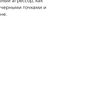
ный агрессор, как
с черными точками и
не.