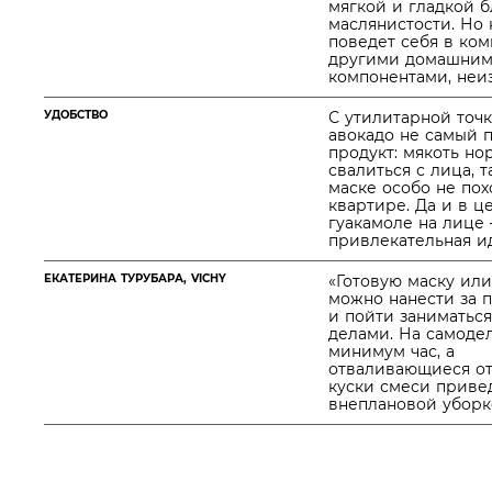
мягкой и гладкой б
маслянистости. Но 
поведет себя в ком
другими домашни
компонентами, неиз
УДОБСТВО
С утилитарной точ
авокадо не самый 
продукт: мякоть но
свалиться с лица, т
маске особо не по
квартире. Да и в ц
гуакамоле на лице
привлекательная и
ЕКАТЕРИНА ТУРУБАРА, VICHY
«Готовую маску ил
можно нанести за 
и пойти заниматьс
делами. На самоде
минимум час, а
отваливающиеся от
куски смеси привед
внеплановой уборк