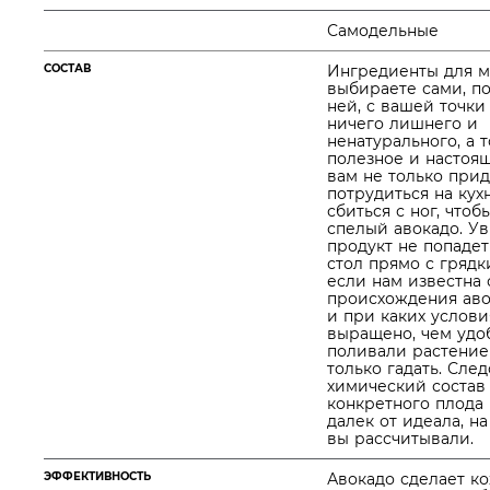
Самодельные
СОСТАВ
Ингредиенты для м
выбираете сами, п
ней, с вашей точки
ничего лишнего и
ненатурального, а 
полезное и настоя
вам не только прид
потрудиться на кухн
сбиться с ног, чтоб
спелый авокадо. Ув
продукт не попадет
стол прямо с грядк
если нам известна 
происхождения авок
и при каких услови
выращено, чем удо
поливали растение
только гадать. След
химический состав
конкретного плода
далек от идеала, н
вы рассчитывали.
ЭФФЕКТИВНОСТЬ
Авокадо сделает к