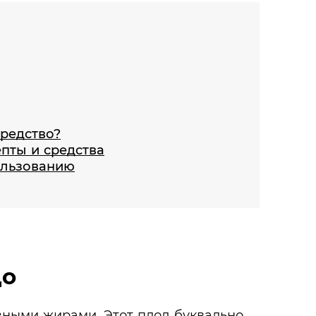
средство?
пты и средства
ользованию
до
зными жирами. Этот плод буквально