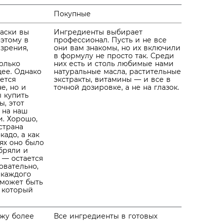
Покупные
аски вы
Ингредиенты выбирает
оэтому в
профессионал. Пусть и не все
 зрения,
они вам знакомы, но их включили
в формулу не просто так. Среди
только
них есть и столь любимые нами
щее. Однако
натуральные масла, растительные
ется
экстракты, витамины — и все в
е, но и
точной дозировке, а не на глазок.
ы купить
ы, этот
 на наш
и. Хорошо,
страна
адо, а как
ях оно было
бряли и
 — остается
овательно,
 каждого
 может быть
а который
ожу более
Все ингредиенты в готовых