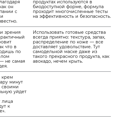
лагодаря
продуктах используются в
как он
биодоступной форме, формула
пании с
проходит многочисленные тесты
ми
на эффективность и безопасность.
вестно.
ки зрения
Использовать готовые средства
практичный
всегда приятно: текстура, запах,
ровит
распределение по коже — все
ак что в
доставляет удовольствие. Тут
ходишь по
самодельной маске даже из
елом
такого прекрасного продукта, как
 — не самая
авокадо, нечем крыть.
дея.
и крем
пару минут
я своими
льную уйдет
 лица
ут к
е».