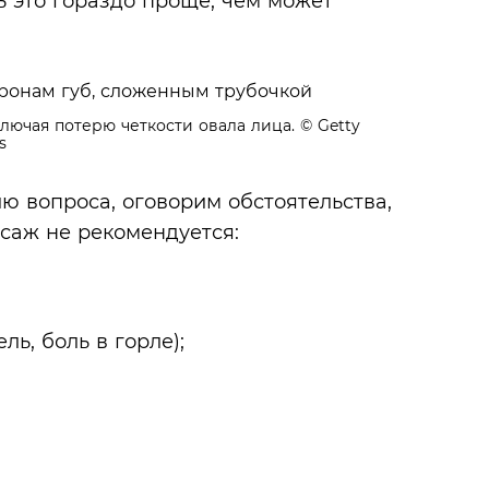
ь это гораздо проще, чем может
лючая потерю четкости овала лица.
© Getty
s
ю вопроса, оговорим обстоятельства,
саж не рекомендуется:
ь, боль в горле);