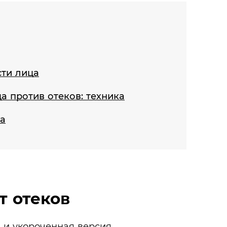
сти лица
а против отеков: техника
жа
т отеков
я и укороченная версия