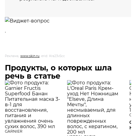
.
Реклама,
www.skin.ru
, erid: Kra23vScc
Продукты, о которых шла
речь в статье
GA
Gar
Ко
GARNIER
не