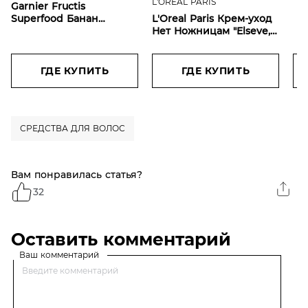
L'OREAL PARIS
Garnier Fructis
ух
Superfood Банан
L'Oreal Paris Крем-уход
40
Питательная маска 3-в-1
Нет Ножницам "Elseve,
для восстановления,
Длина Мечты",
питания и увлажнения
несмываемый, для
очень сухих волос, 390
длинных
ГДЕ КУПИТЬ
ГДЕ КУПИТЬ
мл
поврежденных волос, с
кератином, 200 мл
СРЕДСТВА ДЛЯ ВОЛОС
Вам понравилась статья?
32
Оставить комментарий
Ваш комментарий