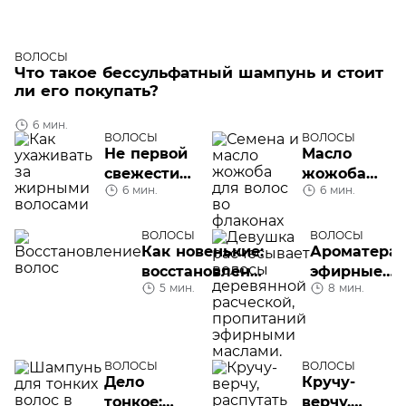
ВОЛОСЫ
Что такое бессульфатный шампунь и стоит
ли его покупать?
6 мин.
ВОЛОСЫ
ВОЛОСЫ
Не первой
Масло
свежести:
жожоба
6 мин.
6 мин.
как
для волос
ухаживать
за
ВОЛОСЫ
ВОЛОСЫ
Как новенькие:
Ароматерап
жирными
восстановление
эфирные
волосами
5 мин.
8 мин.
волос
масла для
волос
ВОЛОСЫ
ВОЛОСЫ
Дело
Кручу-
тонкое:
верчу,