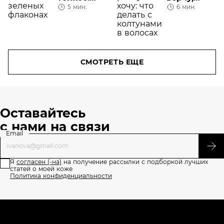
5 мин.
6 мин.
шампунь
распутать
для тонких
хочу: что
волос
делать с
колтунами
в волосах
СМОТРЕТЬ ЕЩЕ
Оставайтесь
с нами на связи
Email
Я
согласен (-на)
на получение рассылки с подборкой лучших
статей о моей коже
Политика конфиденциальности