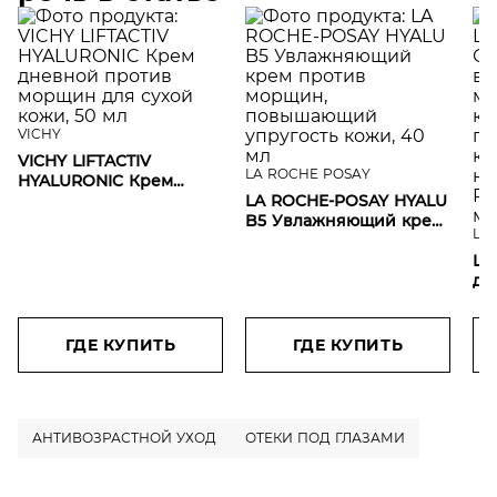
VICHY
VICHY LIFTACTIV
LA ROCHE POSAY
HYALURONIC Крем
дневной против
LA ROCHE-POSAY HYALU
морщин для сухой
B5 Увлажняющий крем
L'O
кожи, 50 мл
против морщин,
повышающий упругость
L'
кожи, 40 мл
дл
пр
те
ги
ГДЕ КУПИТЬ
ГДЕ КУПИТЬ
и 
Re
АНТИВОЗРАСТНОЙ УХОД
ОТЕКИ ПОД ГЛАЗАМИ