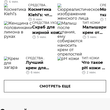
4 мин.
СРЕДСТВА
СРЕД
УХОДА
Косметика
Мож
Kiehl’s: что
тка
6 мин.
5 м
вам нужно
мас
СРЕДСТВА УХОДА
ТИП КОЖИ
о ней
испо
Скраб для
Малышарик
знать
неск
жирной кожи
крем от
раз
5 мин.
5 мин.
лица:
опрелостей
домашнего
приготовления
или готовые
СРЕДСТВА
ТИП КОЖИ
средства
УХОДА
Лучший
Что такое
крем для
рН кожи и
6 мин.
2 мин.
загара: как
почему он
сделать
так важен
пребывание
СМОТРЕТЬ ЕЩЕ
на солнце
безопасным