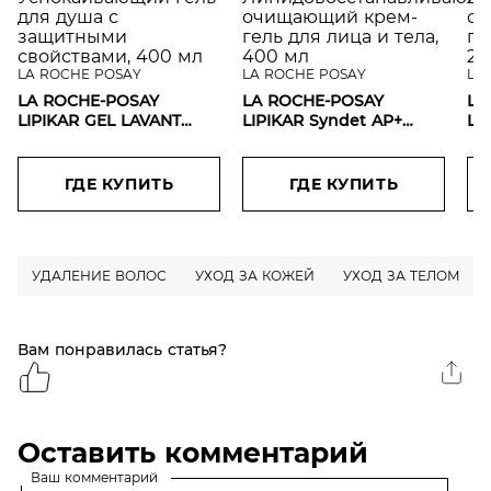
LA ROCHE POSAY
LA ROCHE POSAY
LA
LA ROCHE-POSAY
LA ROCHE-POSAY
LA
LIPIKAR GEL LAVANT
LIPIKAR Syndet AP+
LI
Успокаивающий гель
Липидовосстанавливающий
Ли
для душа с защитными
очищающий крем-гель
оч
свойствами, 400 мл
для лица и тела, 400 мл
дл
ГДЕ КУПИТЬ
ГДЕ КУПИТЬ
УДАЛЕНИЕ ВОЛОС
УХОД ЗА КОЖЕЙ
УХОД ЗА ТЕЛОМ
Вам понравилась статья?
Оставить комментарий
Ваш комментарий