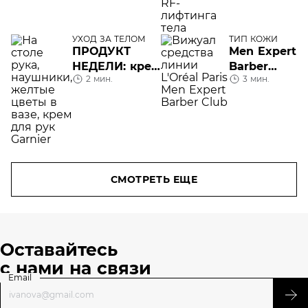
тела
УХОД ЗА ТЕЛОМ
ТИП КОЖИ
ПРОДУКТ
Men Expert
НЕДЕЛИ: крем
Barber
2 мин.
3 мин.
для рук
Club —
«Интенсивный
новая
уход.
линия для
Питание»,
груминга
Garnier
L’Oréal
Paris
СМОТРЕТЬ ЕЩЕ
Оставайтесь
с нами на связи
Email