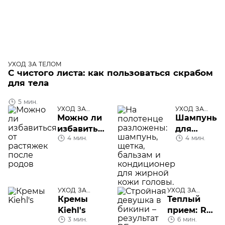
УХОД ЗА ТЕЛОМ
С чистого листа: как пользоваться скрабом
для тела
5 мин.
УХОД ЗА
УХОД ЗА
ТЕЛОМ
ТЕЛОМ
Можно ли
Шампунь
избавиться
для
4 мин.
4 мин.
от
жирной
растяжек
кожи
после
головы
родов
УХОД ЗА
УХОД ЗА
ТЕЛОМ
ТЕЛОМ
Кремы
Теплый
Kiehl's
прием: RF-
3 мин.
6 мин.
лифтинг